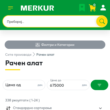
0
Филтри и Категории
Сите
производи
Рачен алат
Рачен алат
Цена до
Цена од
ден.
ден.
338
резултати
(
1
-
24
)
Стандардно сортирање