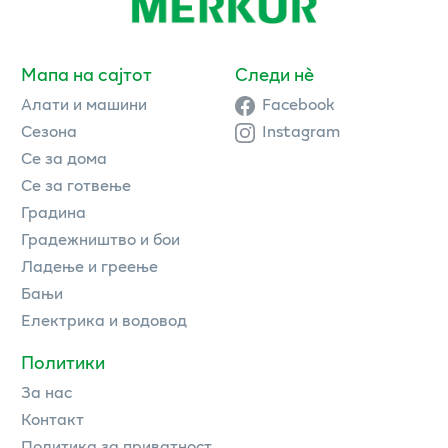
Мапа на сајтот
Следи нè
Алати и машини
Facebook
Сезона
Instagram
Се за дома
Се за готвење
Градина
Градежништво и бои
Ладење и греење
Бањи
Електрика и водовод
Политики
За нас
Контакт
Политика за приватност