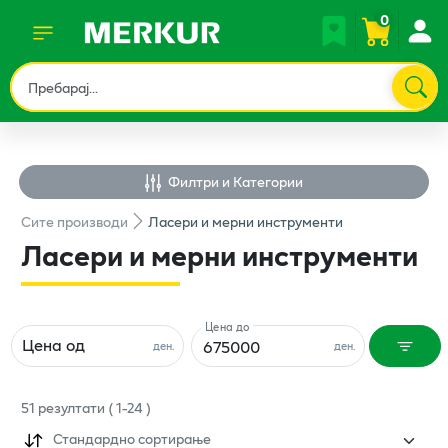
0
Филтри и Категории
Сите
производи
Ласери и мерни инструменти
Ласери и мерни инструменти
Цена до
Цена од
ден.
ден.
51
резултати
(
1
-
24
)
Стандардно сортирање