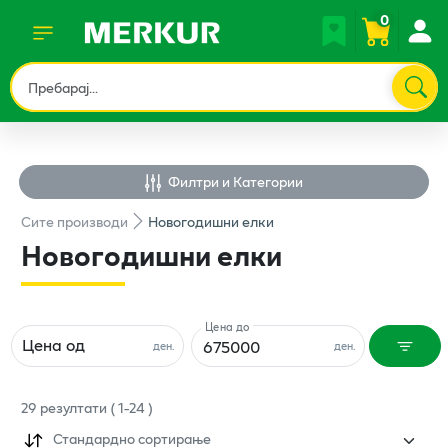
0
Филтри и Категории
Сите
производи
Новогодишни елки
Новогодишни елки
Цена до
Цена од
ден.
ден.
29
резултати
(
1
-
24
)
Стандардно сортирање