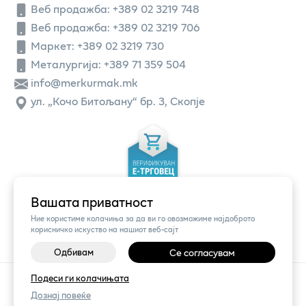
Веб продажба:
+389 02 3219 748
Веб продажба:
+389 02 3219 706
Маркет: +389 02 3219 730
Металургија: +389 71 359 504
info@merkurmak.mk
ул. „Кочо Битољану“ бр. 3, Скопје
Вашата приватност
Ние користиме колачиња за да ви го овозможиме најдоброто
корисничко искуство на нашиот веб-сајт
Одбивам
Се согласувам
Подеси ги колачињата
©
2026
Vendor x
Меркур
Поставки за колачиња
|
Пријави проблем
Дознај повеќе