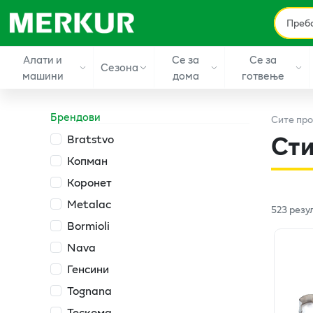
Алати и
Се за
Се за
Сезона
машини
дома
готвење
Брендови
Сите
про
Сти
Bratstvo
Копман
Коронет
Metalac
523
резу
Bormioli
Nava
Генсини
Tognana
Тескома