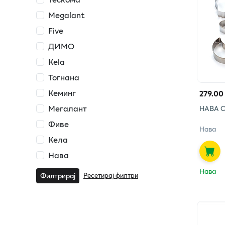
Megalant
Five
ДИМО
Kela
Тогнана
Кеминг
279.00
Мегалант
НАВА С
Фиве
Нава
Кела
Нава
Нава
Ресетирај филтри
Филтрирај