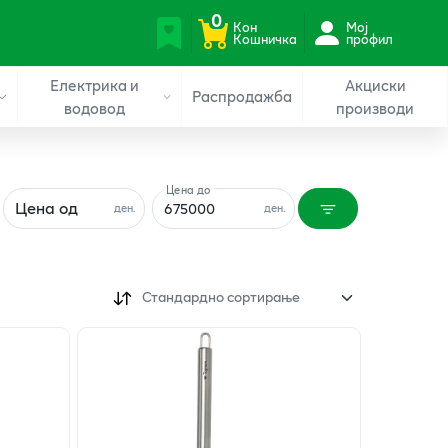
0
Кон
Мој
Кошничка
профил
Електрика и
Акциски
Распродажба
водовод
производи
Цена до
Цена од
ден.
ден.
Стандардно сортирање