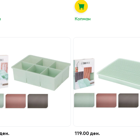
а
Копман
 ден.
119.00 ден.