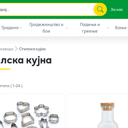
За нас
Градежништво и
Ладење и
Градина
Бањи
бои
греење
изводи
Стилска кујна
лска кујна
лтати
(
1
-
24
)