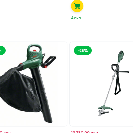
Алко
%
-
25
%
0 ден.
13,780.00 ден.