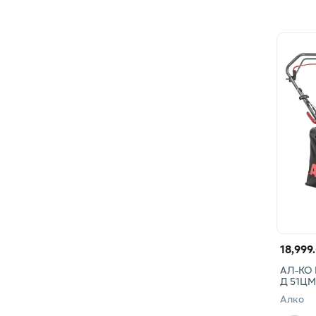
18,999
АЛ-КО 
Д 51Ц
Алко