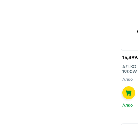
15,499
АЛ-КО 
1900W
Алко
Алко