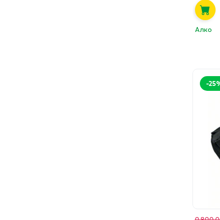
Алко
-
25
9,890.0