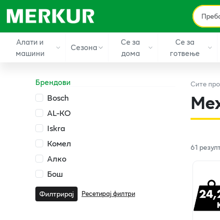
Алати и
Се за
Се за
Сезона
машини
дома
готвење
Брендови
Сите
про
Мех
Bosch
AL-KO
Iskra
Комел
61
резул
Алко
Бош
Ресетирај филтри
Филтрирај