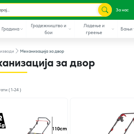
За нас
Градежништво и
Ладење и
Градина
Бањи
бои
греење
изводи
Механизација за двор
анизација за двор
тати
(
1
-
24
)