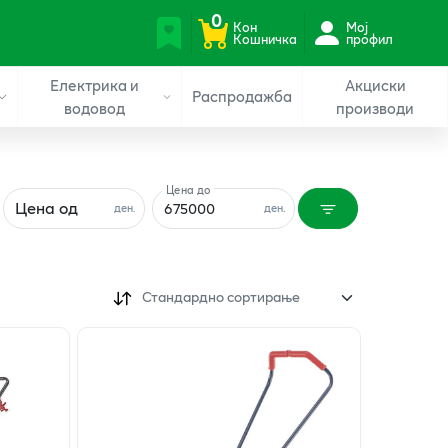
0
Кон
Мој
Кошничка
профил
Електрика и
Акциски
Распродажба
водовод
производи
Цена до
Цена од
ден.
ден.
Стандардно сортирање