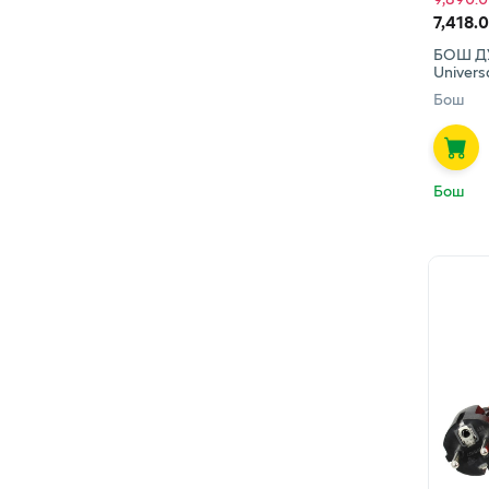
7,418.
БОШ Д
Univers
Бош
Бош