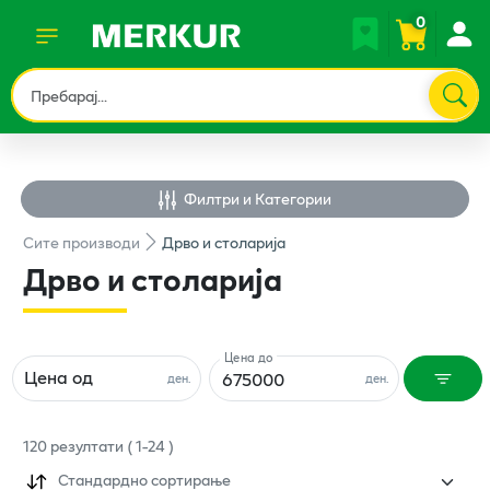
0
Филтри и Категории
Сите
производи
Дрво и столарија
Дрво и столарија
Цена до
Цена од
ден.
ден.
120
резултати
(
1
-
24
)
Стандардно сортирање