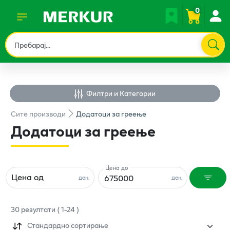
0
Филтри и Категории
Сите
производи
Додатоци за греење
Додатоци за греење
Цена до
Цена од
ден.
ден.
30
резултати
(
1
-
24
)
Стандардно сортирање