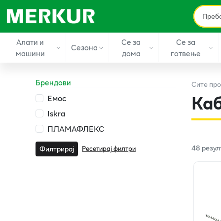
Алати и
Се за
Се за
Сезона
машини
дома
готвење
Брендови
Сите
про
Каб
Емос
Iskra
ПЛАМАФЛЕКС
48
резул
Ресетирај филтри
Филтрирај