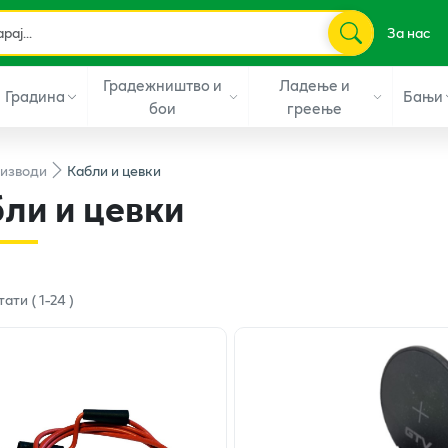
За нас
Градежништво и
Ладење и
Градина
Бањи
бои
греење
изводи
Кабли и цевки
ли и цевки
тати
(
1
-
24
)