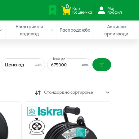
0
Кон
Мој
Кошничка
профил
Електрика и
Акциски
Распродажба
водовод
производи
Цена до
Цена од
ден.
ден.
Стандардно сортирање