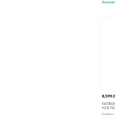
Копман
8,599.
FATBOY
УСБ П
Fatboy