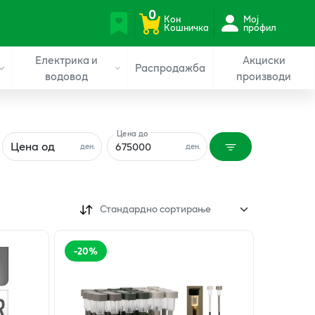
0
Кон
Мој
Кошничка
профил
Електрика и
Акциски
Распродажба
водовод
производи
Цена до
Цена од
ден.
ден.
Стандардно сортирање
-
20
%