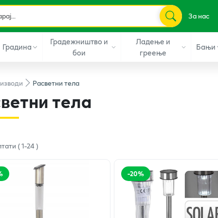
За нас
Градежништво и
Ладење и
Градина
Бањи
бои
греење
изводи
Расветни тела
ветни тела
лтати
(
1
-
24
)
%
-
20
%