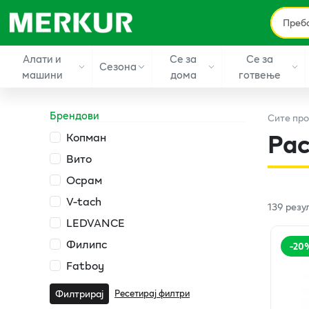
Алати и
Се за
Се за
Сезона
машини
дома
готвење
Брендови
Сите
про
Рас
Копман
Вито
Осрам
V-tach
139
резу
LEDVANCE
Филипс
-
20
Fatboy
Ресетирај филтри
Филтрирај