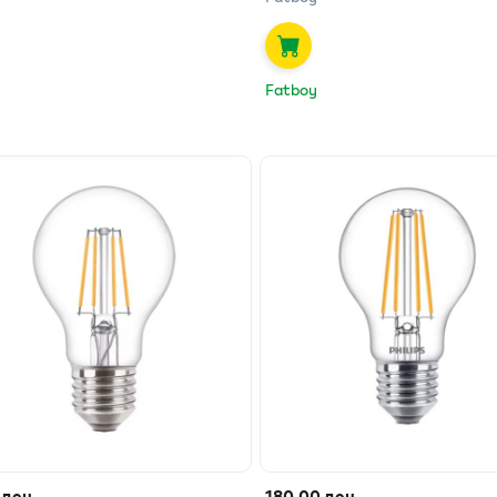
Fatboy
 ден.
180.00 ден.