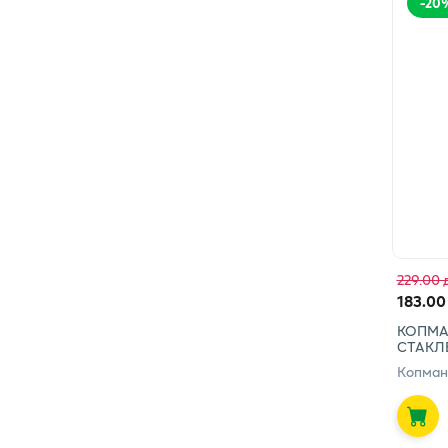
-
20
229.00 
183.00
КОПМА
СТАКЛ
Копман