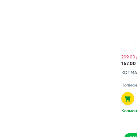
209.00 
167.00
КОПМА
Копман
Копман