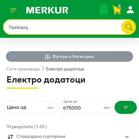
0
Филтри и Категории
Сите
производи
Електро додатоци
Електро додатоци
Цена до
Цена од
ден.
ден.
10
резултати
(
1
-
10
)
Стандардно сортирање