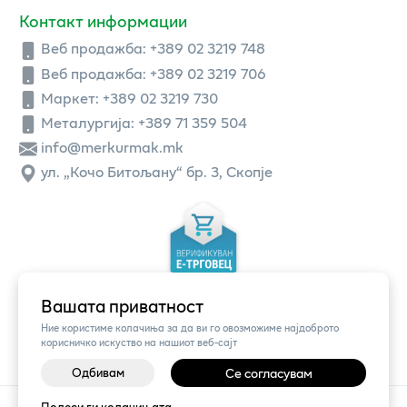
Контакт информации
Веб продажба:
+389 02 3219 748
Веб продажба:
+389 02 3219 706
Маркет: +389 02 3219 730
Металургија: +389 71 359 504
info@merkurmak.mk
ул. „Кочо Битољану“ бр. 3, Скопје
Вашата приватност
Ние користиме колачиња за да ви го овозможиме најдоброто
корисничко искуство на нашиот веб-сајт
Одбивам
Се согласувам
©
2026
Vendor x
Меркур