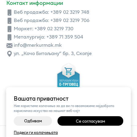
Контакт информации
Веб продажба:
+389 02 3219 748
Веб продажба:
+389 02 3219 706
Маркет: +389 02 3219 730
Металургија: +389 71 359 504
info@merkurmak.mk
ул. „Кочо Битољану“ бр. 3, Скопје
Вашата приватност
Ние користиме колачиња за да ви го овозможиме најдоброто
корисничко искуство на нашиот веб-сајт
Одбивам
Се согласувам
Подеси ги колачињата
©
2026
Vendor x
Меркур