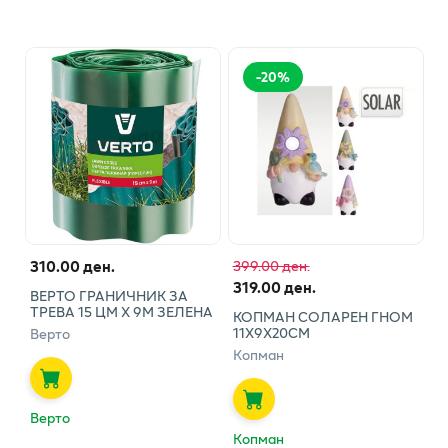
-
20
%
310.00 ден.
399.00 ден.
319.00 ден.
ВЕРТО ГРАНИЧНИК ЗА
ТРЕВА 15 ЦМ Х 9М ЗЕЛЕНА
КОПМАН СОЛАРЕН ГНОМ
11Х9Х20СМ
Верто
Копман
Верто
Копман