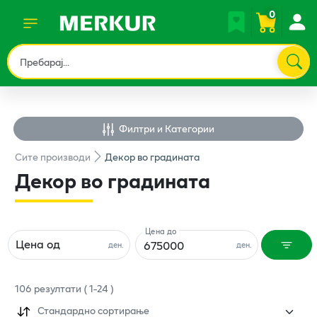
0
Филтри и Категории
Сите
производи
Декор во градината
Декор во градината
Цена до
Цена од
ден.
ден.
106
резултати
(
1
-
24
)
Стандардно сортирање