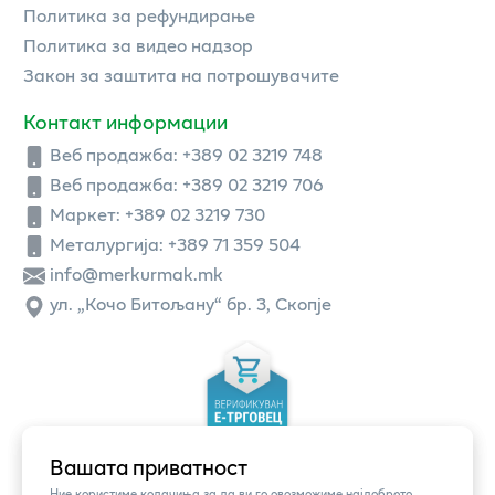
Политика за рефундирање
Политика за видео надзор
Закон за заштита на потрошувачите
Контакт информации
Веб продажба:
+389 02 3219 748
Веб продажба:
+389 02 3219 706
Маркет: +389 02 3219 730
Металургија: +389 71 359 504
info@merkurmak.mk
ул. „Кочо Битољану“ бр. 3, Скопје
Вашата приватност
Ние користиме колачиња за да ви го овозможиме најдоброто