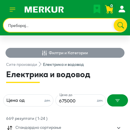
0
Филтри и Категории
Сите
производи
Електрика и водовод
Електрика и водовод
Цена до
Цена од
ден.
ден.
669
резултати
(
1
-
24
)
Стандардно сортирање