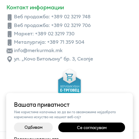
Контакт информации
Веб продажба:
+389 02 3219 748
Веб продажба:
+389 02 3219 706
Маркет: +389 02 3219 730
Металургија: +389 71 359 504
info@merkurmak.mk
ул. „Кочо Битољану“ бр. 3, Скопје
Вашата приватност
Ние користиме колачиња за да ви го овозможиме најдоброто
корисничко искуство на нашиот веб-сајт
Одбивам
Се согласувам
©
2026
Vendor x
Меркур