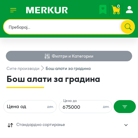
0
Филтри и Категории
Сите
производи
Бош алати за градина
Бош алати за градина
Цена до
Цена од
ден.
ден.
Стандардно сортирање