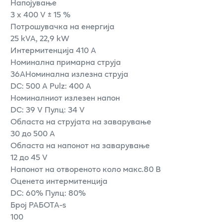
Напојување
3 x 400 V ± 15 %
Потрошувачка на енергија
25 kVA, 22,9 kW
Интермитенција 410 А
Номинална примарна струја
36АНоминална излезна струја
DC: 500 A Pulz: 400 A
Номиналниот излезен напон
DC: 39 V Пулц: 34 V
Областа на струјата на заварување
30 до 500 А
Областа на напонот на заварување
12 до 45 V
Напонот на отвореното коло макс.80 В
Оценета интермитенција
DC: 60% Пулц: 80%
Број РАБОТА-s
100