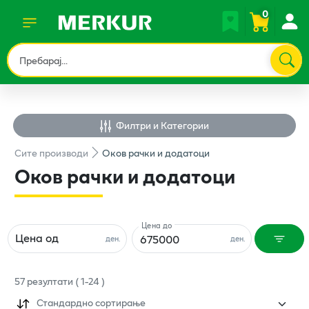
0
Филтри и Категории
Сите
производи
Оков рачки и додатоци
Оков рачки и додатоци
Цена до
Цена од
ден.
ден.
57
резултати
(
1
-
24
)
Стандардно сортирање