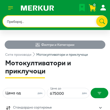
0
Филтри и Категории
Сите
производи
Мотокултиватори и приклучоци
Мотокултиватори и
приклучоци
Цена до
Цена од
ден.
ден.
Стандардно сортирање