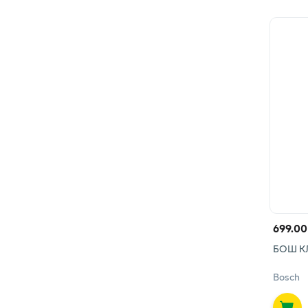
699.00
БОШ К
Bosch