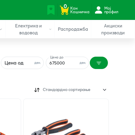
0
Кон
Мој
Кошничка
профил
Електрика и
Акциски
Распродажба
водовод
производи
Цена до
Цена од
ден.
ден.
Стандардно сортирање