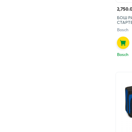
2,750.
БОШ РА
СТАРТ
Bosch
Bosch