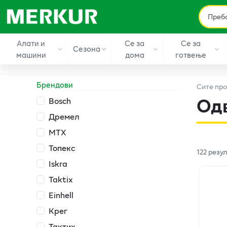
Алати и
Се за
Се за
Сезона
машини
дома
готвење
Брендови
Сите
про
Одв
Bosch
Дремел
МТХ
Топекс
122
резу
Iskra
Taktix
Einhell
Крег
Тактих