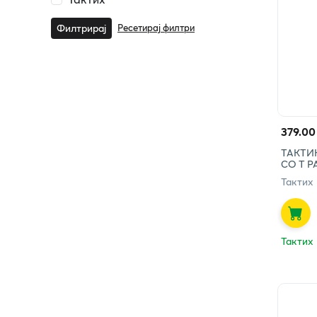
Ресетирај филтри
Филтрирај
379.00
ТАКТИ
СО Т Р
Тактих
Тактих