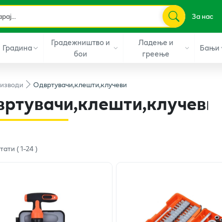
За нас
Градежништво и
Ладење и
Градина
Бањи
бои
греење
изводи
Одвртувачи,клешти,клучеви
ртувачи,клешти,клучеви
лтати
(
1
-
24
)