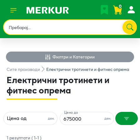
0
Филтри и Категории
Сите
производи
Електрични тротинети и фитнес опрема
Електрични тротинети и
фитнес опрема
Цена до
Цена од
ден.
ден.
1
резултати
(
1
-
1
)