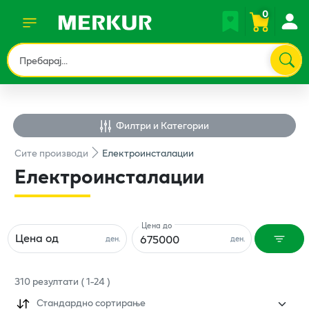
0
Филтри и Категории
Сите
производи
Електроинсталации
Електроинсталации
Цена до
Цена од
ден.
ден.
310
резултати
(
1
-
24
)
Стандардно сортирање