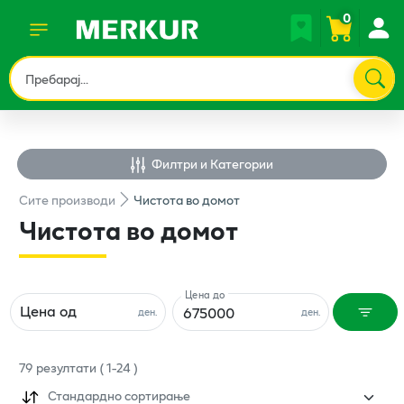
0
Филтри и Категории
Сите
производи
Чистота во домот
Чистота во домот
Цена до
Цена од
ден.
ден.
79
резултати
(
1
-
24
)
Стандардно сортирање