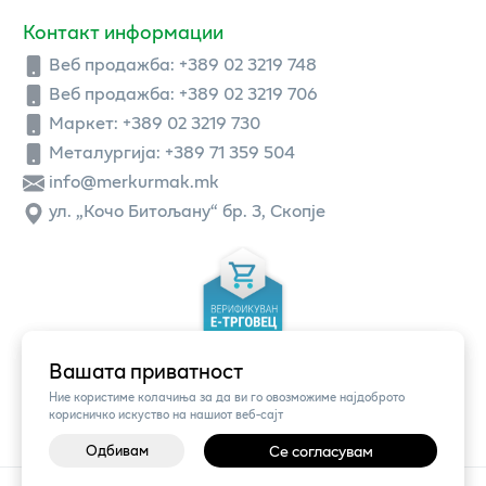
Контакт информации
Веб продажба:
+389 02 3219 748
Веб продажба:
+389 02 3219 706
Маркет: +389 02 3219 730
Металургија: +389 71 359 504
info@merkurmak.mk
ул. „Кочо Битољану“ бр. 3, Скопје
Вашата приватност
Ние користиме колачиња за да ви го овозможиме најдоброто
корисничко искуство на нашиот веб-сајт
Одбивам
Се согласувам