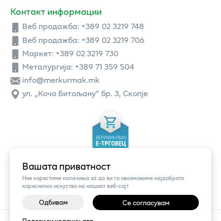
Контакт информации
Веб продажба:
+389 02 3219 748
Веб продажба:
+389 02 3219 706
Маркет: +389 02 3219 730
Металургија: +389 71 359 504
info@merkurmak.mk
ул. „Кочо Битољану“ бр. 3, Скопје
Вашата приватност
Ние користиме колачиња за да ви го овозможиме најдоброто
корисничко искуство на нашиот веб-сајт
Одбивам
Се согласувам
©
2026
Vendor x
Меркур