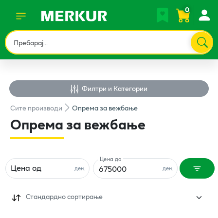
0
Филтри и Категории
Сите
производи
Опрема за вежбање
Опрема за вежбање
Цена до
Цена од
ден.
ден.
Стандардно сортирање