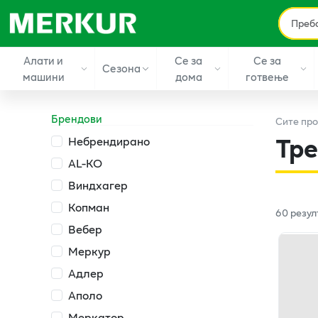
Алати и
Се за
Се за
Сезона
машини
дома
готвење
Брендови
Сите
про
Тре
Небрендирано
AL-KO
Виндхагер
Копман
60
резул
Вебер
Меркур
Адлер
Аполо
Меркатор