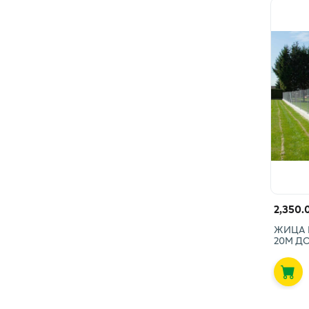
2,350.
ЖИЦА 
20М Д