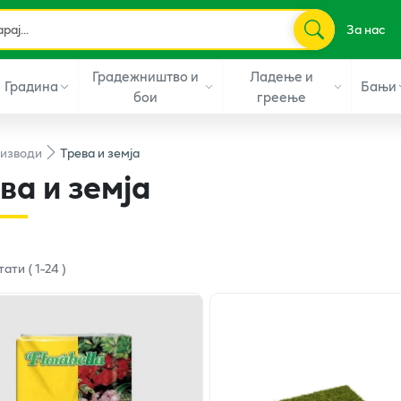
За нас
Градежништво и
Ладење и
Градина
Бањи
бои
греење
изводи
Трева и земја
ва и земја
тати
(
1
-
24
)