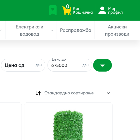
0
Кон
Мој
Кошничка
профил
Електрика и
Акциски
Распродажба
водовод
производи
Цена до
Цена од
ден.
ден.
Стандардно сортирање