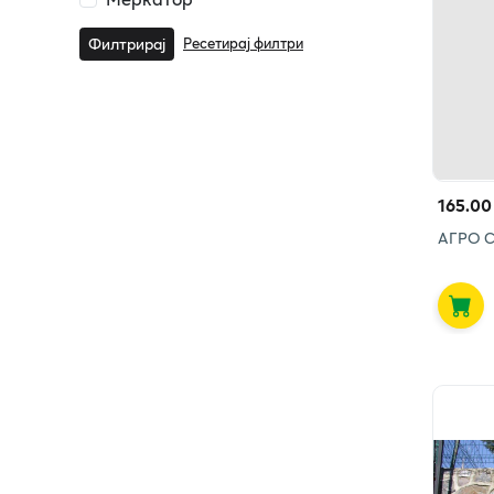
Ресетирај филтри
Филтрирај
165.00
АГРО 