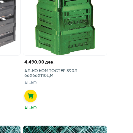
4,490.00 ден.
АЛ-КО КОМПОСТЕР 390Л
66Х66Х110ЦМ
AL-KO
AL-KO