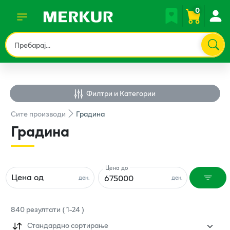
0
Филтри и Категории
Сите
производи
Градина
Градина
Цена до
Цена од
ден.
ден.
840
резултати
(
1
-
24
)
Стандардно сортирање