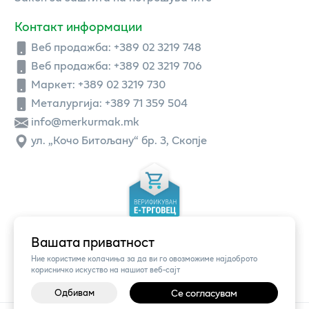
Контакт информации
Веб продажба:
+389 02 3219 748
Веб продажба:
+389 02 3219 706
Маркет: +389 02 3219 730
Металургија: +389 71 359 504
info@merkurmak.mk
ул. „Кочо Битољану“ бр. 3, Скопје
Вашата приватност
Ние користиме колачиња за да ви го овозможиме најдоброто
корисничко искуство на нашиот веб-сајт
Одбивам
Се согласувам