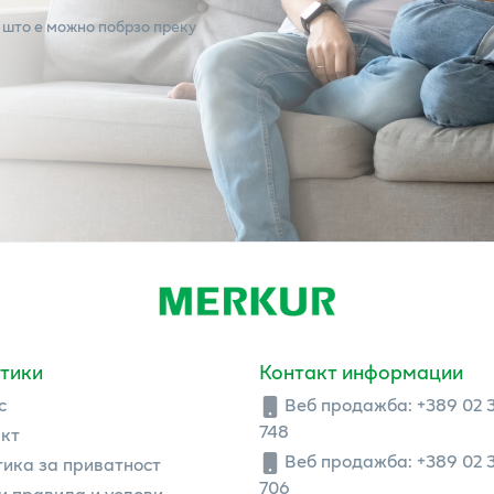
 што е можно побрзо преку
тики
Контакт информации
с
Веб продажба:
+389 02 
748
кт
Веб продажба:
+389 02 
ика за приватност
706
 правила и услови