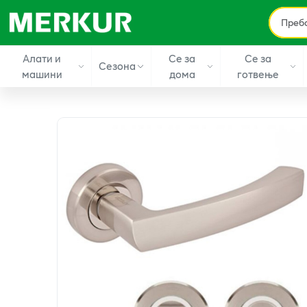
Алати и
Се за
Се за
Сезона
машини
дома
готвење