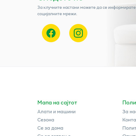
За клучните настани можете да се информирате
социјалните мрежи.
Мапа на сајтот
Поли
Алати и машини
За на
Сезона
Конта
Се за дома
Полит
Се за готвење
Општи