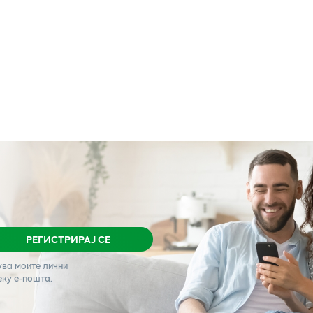
РЕГИСТРИРАЈ СЕ
ува моите лични
еку е-пошта.