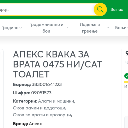
За нас
Градежништво и
Ладење и
Градина
Бањи
бои
греење
АПЕКС КВАКА ЗА
ВРАТА 0475 НИ/САТ
ц
ТОАЛЕТ
Баркод
:
383001641223
И
Шифра
:
09051573
Категории
:
Алати и машини
,
Оков рачки и додатоци
,
Оков за врати и прозорци
,
Бренд
:
Апекс