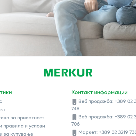
тики
Контакт информации
с
Веб продажба:
+389 02 
748
кт
Веб продажба:
+389 02 
ика за приватност
706
 правила и услови
Маркет: +389 02 3219 73
и за купување