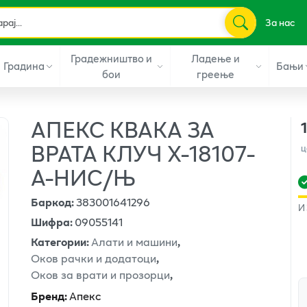
За нас
Градежништво и
Ладење и
Градина
Бањи
бои
греење
АПЕКС КВАКА ЗА
ВРАТА КЛУЧ Х-18107-
ц
А-НИС/Њ
Баркод
:
383001641296
И
Шифра
:
09055141
Категории
:
Алати и машини
,
Оков рачки и додатоци
,
Оков за врати и прозорци
,
Бренд
:
Апекс