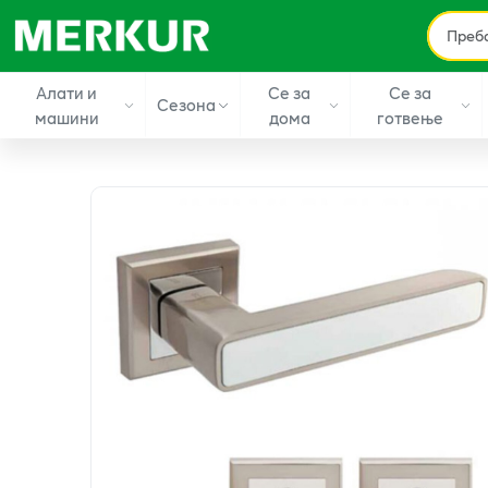
Алати и
Се за
Се за
Сезона
машини
дома
готвење