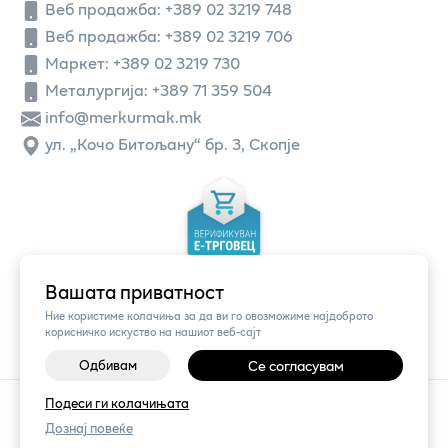
Веб продажба:
+389 02 3219 748
Веб продажба:
+389 02 3219 706
Маркет: +389 02 3219 730
Металургија: +389 71 359 504
info@merkurmak.mk
ул. „Кочо Битољану“ бр. 3, Скопје
Вашата приватност
Ние користиме колачиња за да ви го овозможиме најдоброто
корисничко искуство на нашиот веб-сајт
Одбивам
Се согласувам
©
2026
Vendor x
Меркур
Подеси ги колачињата
Поставки за колачиња
|
Пријави проблем
Дознај повеќе