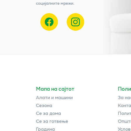
социјалните мрежи.
Мапа на сајтот
Поли
Алати и машини
За на
Сезона
Конта
Се за дома
Полит
Се за готвење
Општи
Градина
Услов