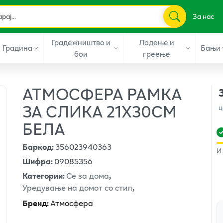
За нас
Градежништво и
Ладење и
Градина
Бањи
бои
греење
АТМОСФЕРА РАМКА
ЗА СЛИКА 21Х30СМ
ц
БЕЛА
Баркод
:
356023940363
И
Шифра
:
09085356
Категории
:
Се за дома
,
Уредување на домот со стил
,
Бренд
:
Атмосфера