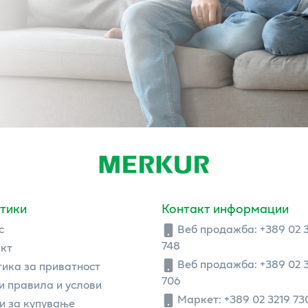
тики
Контакт информации
с
Веб продажба:
+389 02 
748
кт
Веб продажба:
+389 02 
ика за приватност
706
 правила и услови
Маркет: +389 02 3219 73
и за купување