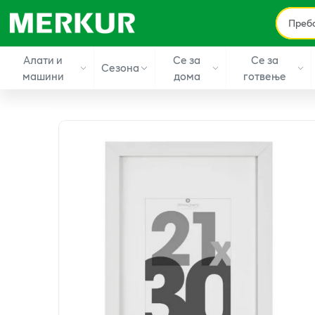
Алати и
Се за
Се за
Сезона
машини
дома
готвење