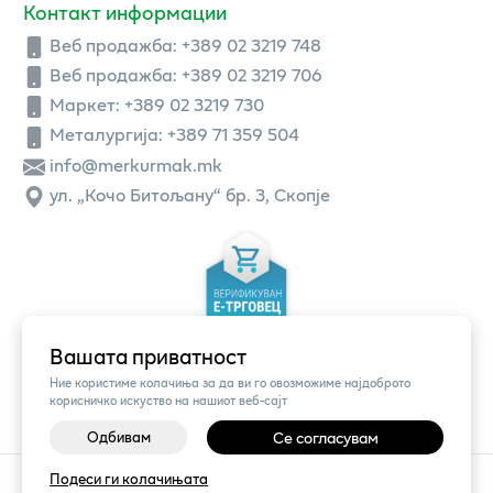
Контакт информации
Веб продажба:
+389 02 3219 748
Веб продажба:
+389 02 3219 706
Маркет: +389 02 3219 730
Металургија: +389 71 359 504
info@merkurmak.mk
ул. „Кочо Битољану“ бр. 3, Скопје
Вашата приватност
Ние користиме колачиња за да ви го овозможиме најдоброто
корисничко искуство на нашиот веб-сајт
Одбивам
Се согласувам
Подеси ги колачињата
©
2026
Vendor x
Меркур