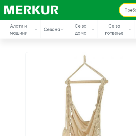
Алати и
Се за
Се за
Сезона
машини
дома
готвење