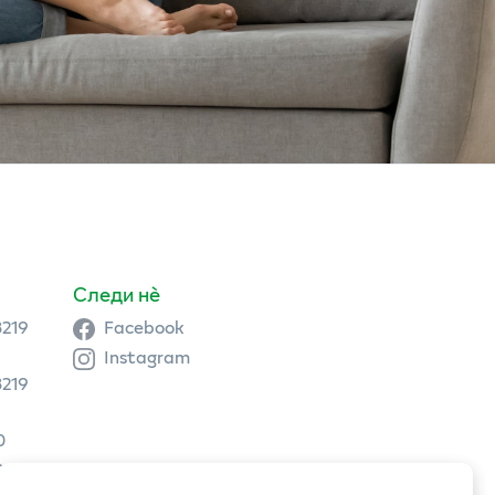
Следи нè
3219
Facebook
Instagram
3219
0
9 504