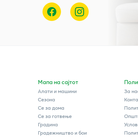
Мапа на сајтот
Поли
Алати и машини
За на
Сезона
Конта
Се за дома
Полит
Се за готвење
Општи
Градина
Услов
Градежништво и бои
Полит