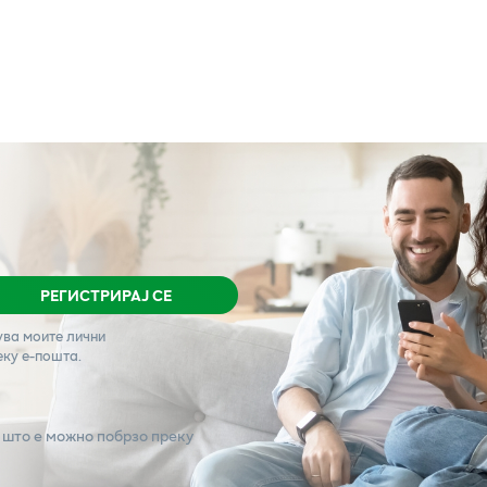
РЕГИСТРИРАЈ СЕ
ува моите лични
еку е-пошта.
 што е можно побрзо преку