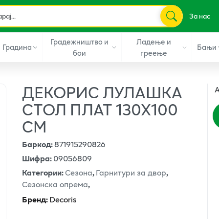
За нас
Градежништво и
Ладење и
Градина
Бањи
бои
греење
ДЕКОРИС ЛУЛАШКА
А
СТОЛ ПЛАТ 130Х100
СМ
Баркод
:
871915290826
Шифра
:
09056809
Категории
:
Сезона
,
Гарнитури за двор
,
Сезонска опрема
,
Бренд
:
Decoris