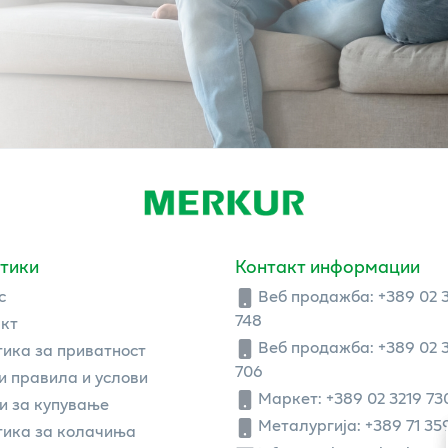
тики
Контакт информации
с
Веб продажба:
+389 02 
748
кт
Веб продажба:
+389 02 
ика за приватност
706
 правила и услови
Маркет: +389 02 3219 73
и за купување
Металургија: +389 71 35
ика за колачиња