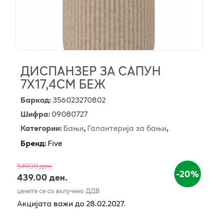
ДИСПАНЗЕР ЗА САПУН
7X17,4CM БЕЖ
Баркод
:
356023270802
Шифра
:
09080727
Категории
:
Бањи
,
Галантерија за бањи
,
Бренд
:
Five
549.00 ден.
-20%
439.00 ден.
цените се со вклучено ДДВ
Акцијата важи до 28.02.2027.