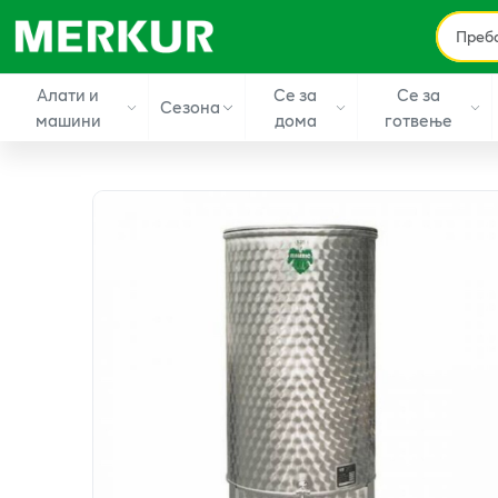
Алати и
Се за
Се за
Сезона
машини
дома
готвење