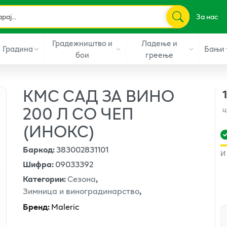
За нас
Градежништво и
Ладење и
Градина
Бањи
бои
греење
КМС САД ЗА ВИНО
200 Л СО ЧЕП
ц
(ИНОКС)
Баркод
:
383002831101
И
Шифра
:
09033392
Категории
:
Сезона
,
Зимница и виноградинарство
,
Бренд
:
Maleric