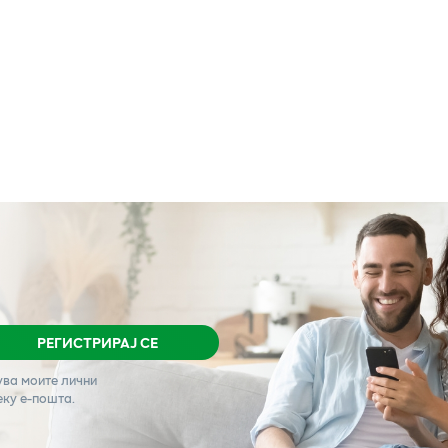
РЕГИСТРИРАЈ СЕ
ува моите лични
еку е-пошта.