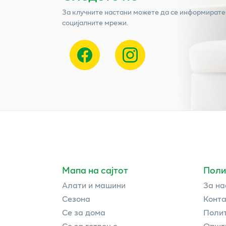
За клучните настани можете да се информирате
социјалните мрежи.
Мапа на сајтот
Поли
Алати и машини
За на
Сезона
Конта
Се за дома
Полит
Се за готвење
Општи