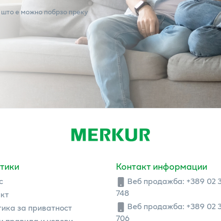
 што е можно побрзо преку
тики
Контакт информации
с
Веб продажба:
+389 02 
748
кт
Веб продажба:
+389 02 
ика за приватност
706
 правила и услови