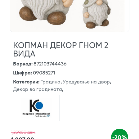
КОПМАН ДЕКОР ГНОМ 2
ВИДА
Баркод
:
872103744436
Шифра
:
09085271
Категории
:
Градина
,
Уредување на двор
,
Декор во градината
,
1,259.00 ден.
-20%