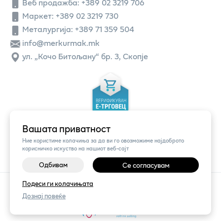
Веб продажба:
+389 02 3219 706
Маркет: +389 02 3219 730
Металургија: +389 71 359 504
info@merkurmak.mk
ул. „Кочо Битољану“ бр. 3, Скопје
Вашата приватност
Ние користиме колачиња за да ви го овозможиме најдоброто
корисничко искуство на нашиот веб-сајт
Одбивам
Се согласувам
Подеси ги колачињата
©
2026
Vendor x
Меркур
Поставки за колачиња
|
Пријави проблем
Дознај повеќе