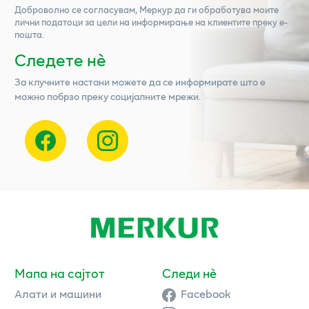
Доброволно се согласувам,
Меркур
да ги обработува моите
лични податоци за цели на информирање на клиентите преку е-
пошта.
Следете нѐ
За клучните настани можете да се информирате што е
можно побрзо преку социјалните мрежи.
Мапа на сајтот
Следи нè
Алати и машини
Facebook