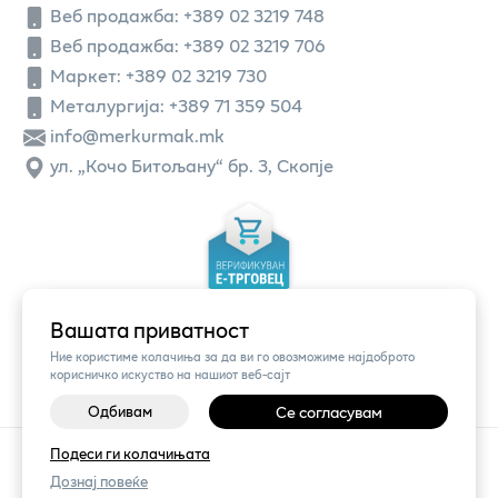
Веб продажба:
+389 02 3219 748
Веб продажба:
+389 02 3219 706
Маркет: +389 02 3219 730
Металургија: +389 71 359 504
info@merkurmak.mk
ул. „Кочо Битољану“ бр. 3, Скопје
Вашата приватност
Ние користиме колачиња за да ви го овозможиме најдоброто
корисничко искуство на нашиот веб-сајт
Одбивам
Се согласувам
©
2026
Vendor x
Меркур
Подеси ги колачињата
Поставки за колачиња
|
Пријави проблем
Дознај повеќе