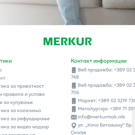
тики
Контакт информации
с
Веб продажба:
+389 02 
748
кт
Веб продажба:
+389 02 
ика за приватност
706
 правила и услови
Маркет: +389 02 3219 73
и за купување
Металургија: +389 71 35
ика за колачиња
info@merkurmak.mk
тика за рефундирање
ул. „Кочо Битољану“ бр. 
ика за видео надзор
Скопје
 за заштита на