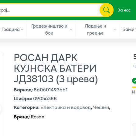
За нас
Градежништво и
Ладење и
Градина
Бањи
бои
греење
РОСАН ДАРК
КУЈНСКА БАТЕРИ
ц
ЈД38103 (3 црева)
Баркод
:
860601493661
И
Шифра
:
09056388
Категории
:
Електрика и водовод
,
Чешми
,
Бренд
:
Rosan