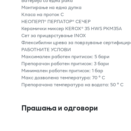
Батерија со една рака
Монтирање на една дупка
Класа на проток С
НЕОПЕРЛ® ПЕРЛАТОР® СЕЧЕР
Керамички миксер KEROX® 35 HWS PKM35A
Сет за прицврстување INOX
Флексибилни црева за поврзување сертифицир
РАБОТНИТЕ УСЛОВИ
Максимален работен притисок: 5 бари
Препорачан работен притисок: 3 бари
Минимален работен притисок: 1 бар
Макс дозволена температура: 70 ° C
Препорачана температура на водата: 50 ° C
Прашања и одговори