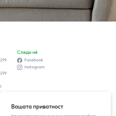
Следи нè
3219
Facebook
Instagram
3219
0
9 504
Вашата приватност
3,
Ние користиме колачиња за да ви го овозможиме најдоброто