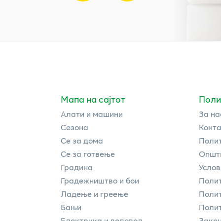
Мапа на сајтот
Поли
Алати и машини
За на
Сезона
Конта
Се за дома
Полит
Се за готвење
Општи
Градина
Услов
Градежништво и бои
Полит
Ладење и греење
Поли
Бањи
Полит
Електрика и водовод
Закон