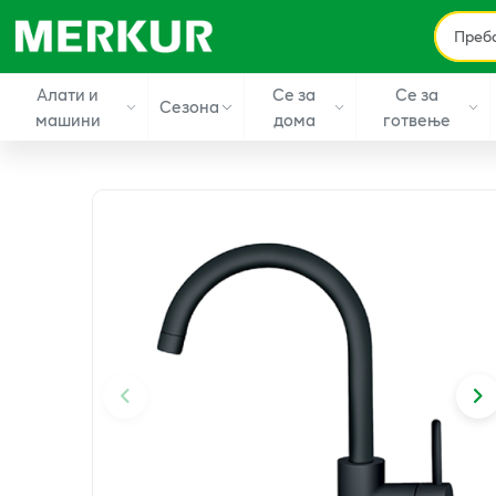
Алати и
Се за
Се за
Сезона
машини
дома
готвење