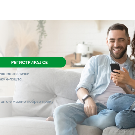
РЕГИСТРИРАЈ СЕ
ува моите лични
еку е-пошта.
 што е можно побрзо преку