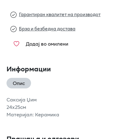
Гарантиран квалитет на производот
Брза и безбедна достава
Додај во омилени
Информации
Опис
Саксија Џим
24х25см
Материјал: Керамика
Прашања и одговори