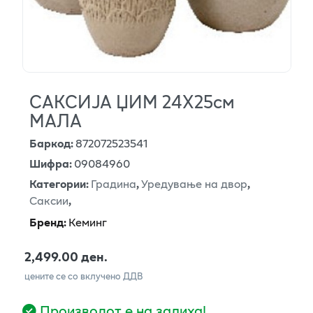
САКСИЈА ЏИМ 24Х25см
МАЛА
Баркод
:
872072523541
Шифра
:
09084960
Категории
:
Градина
,
Уредување на двор
,
Саксии
,
Бренд
:
Кеминг
2,499.00 ден.
цените се со вклучено ДДВ
Производот е на залиха!