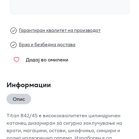
Гарантиран квалитет на производот
Брза и безбедна достава
Додај во омилени
Информации
Опис
Titan 842/45 е висококвалитетен цилиндричен
катанец дизајниран за сигурно заклучување на
врати, магацини, остави, шкафчиња, синџири и
разна надворешна опрема. Изработен е од