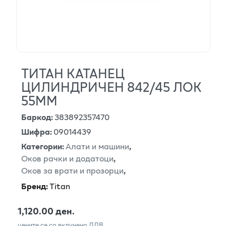
ТИТАН КАТАНЕЦ
ЦИЛИНДРИЧЕН 842/45 ЛОК
55ММ
Баркод
:
383892357470
Шифра
:
09014439
Категории
:
Алати и машини
,
Оков рачки и додатоци
,
Оков за врати и прозорци
,
Бренд
:
Titan
1,120.00 ден.
цените се со вклучено ДДВ