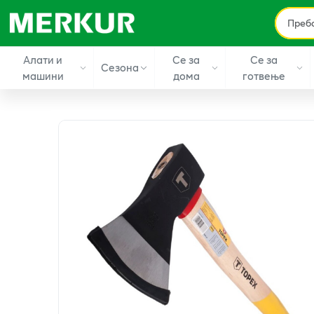
Алати и
Се за
Се за
Сезона
машини
дома
готвење