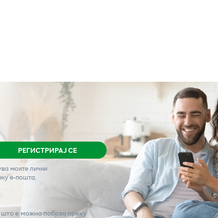
РЕГИСТРИРАЈ СЕ
ува моите лични
еку е-пошта.
 што е можно побрзо преку