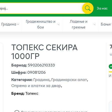
За нас
Градежништво и
Ладење и
Градина
Бањи
бои
греење
ТОПЕКС СЕКИРА
1000ГР
ц
Баркод
:
590206210333
Шифра
:
09081206
И
Категории
:
Градина
,
Градинарски алат
,
Опрема и алатки за двор
,
Бренд
:
Топекс