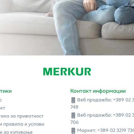
тики
Контакт информации
с
Веб продажба:
+389 02 
748
кт
Веб продажба:
+389 02 
ика за приватност
706
 правила и услови
Маркет: +389 02 3219 73
и за купување