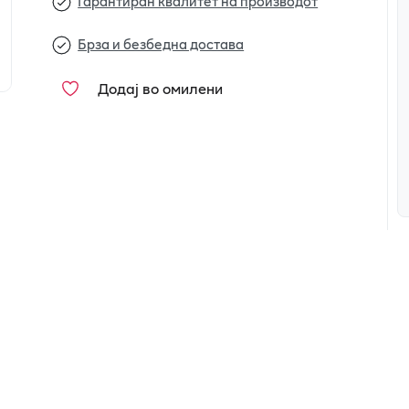
Гарантиран квалитет на производот
Брза и безбедна достава
Додај во омилени