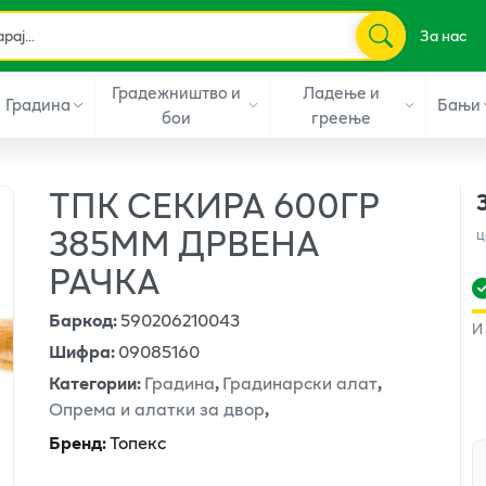
За нас
Градежништво и
Ладење и
Градина
Бањи
бои
греење
ТПК СЕКИРА 600ГР
385ММ ДРВЕНА
ц
РАЧКА
Баркод
:
590206210043
И
Шифра
:
09085160
Категории
:
Градина
,
Градинарски алат
,
Опрема и алатки за двор
,
Бренд
:
Топекс