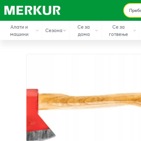
Алати и
Се за
Се за
Сезона
машини
дома
готвење