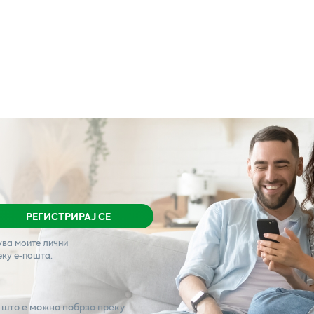
РЕГИСТРИРАЈ СЕ
ува моите лични
еку е-пошта.
 што е можно побрзо преку