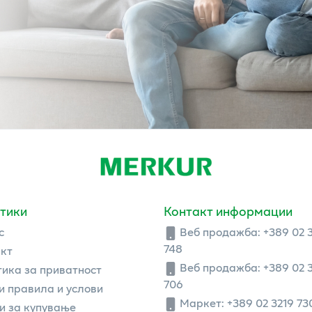
тики
Контакт информации
с
Веб продажба:
+389 02 
748
кт
Веб продажба:
+389 02 
ика за приватност
706
 правила и услови
Маркет: +389 02 3219 73
и за купување