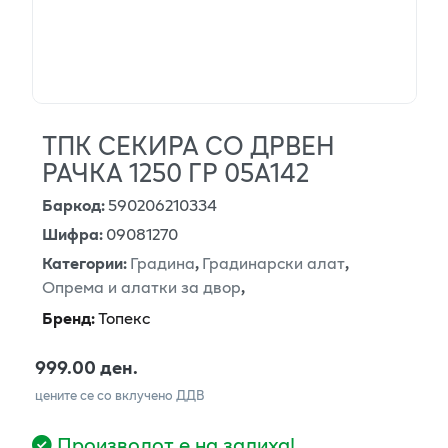
ТПК СЕКИРА СО ДРВЕН
РАЧКА 1250 ГР 05А142
Баркод
:
590206210334
Шифра
:
09081270
Категории
:
Градина
,
Градинарски алат
,
Опрема и алатки за двор
,
Бренд
:
Топекс
999.00 ден.
цените се со вклучено ДДВ
Производот е на залиха!