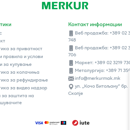
тики
Контакт информации
с
Веб продажба:
+389 02 
748
кт
Веб продажба:
+389 02 
ика за приватност
706
 правила и услови
Маркет: +389 02 3219 73
и за купување
Металургија: +389 71 35
ика за колачиња
info@merkurmak.mk
тика за рефундирање
ул. „Кочо Битољану“ бр. 
ика за видео надзор
Скопје
 за заштита на
ошувачите