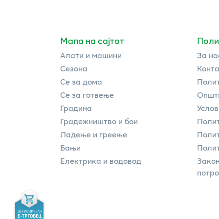
Мапа на сајтот
Поли
Алати и машини
За на
Сезона
Конта
Се за дома
Полит
Се за готвење
Општи
Градина
Услов
Градежништво и бои
Полит
Ладење и греење
Поли
Бањи
Полит
Електрика и водовод
Закон
потр