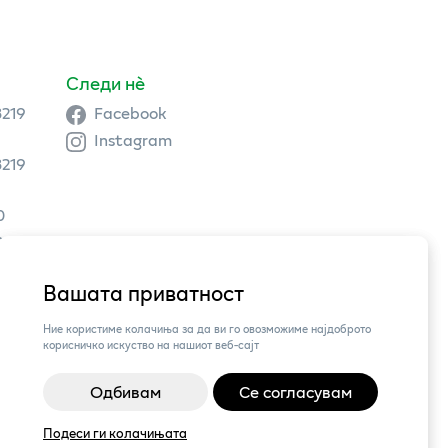
Следи нè
3219
Facebook
Instagram
3219
0
9 504
Вашата приватност
3,
Ние користиме колачиња за да ви го овозможиме најдоброто
корисничко искуство на нашиот веб-сајт
Одбивам
Се согласувам
Подеси ги колачињата