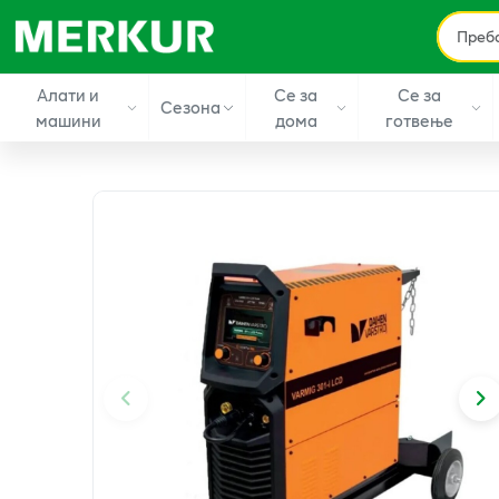
Алати и
Се за
Се за
Сезона
машини
дома
готвење