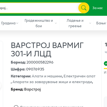
За нас
Градежништво и
Ладење и
Градина
Бањи
бои
греење
ВАРСТРОЈ ВАРМИГ
301-И ЛЦД
ц
Баркод
:
200000582296
Шифра
:
09076935
И
Категории
:
Алати и машини
,
Електричен алат
,
Апарати за заварување жици и електроди
,
Бренд
:
Варстрој