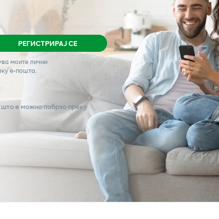
РЕГИСТРИРАЈ СЕ
ува моите лични
еку е-пошта.
 што е можно побрзо преку