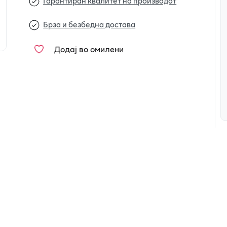
Гарантиран квалитет на производот
Брза и безбедна достава
Додај во омилени