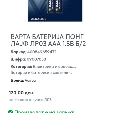
ВАРТА БАТЕРИЈА ЛОНГ
ЛАЈФ ЛР03 ААА 1.5В Б/2
Баркод
:
400849659472
Шифра
:
09007858
Категории
:
Електрика и водовод
,
Батерии и батериски светилки
,
Бренд
:
Varta
120.00 ден.
цените се со вклучено ДДВ
Производот е на залиха!