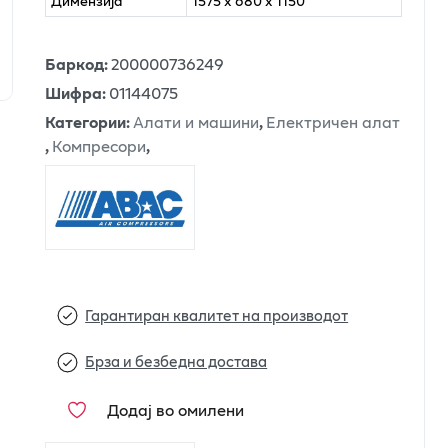
Димензија
1575 x 680 x 1150
Баркод
:
200000736249
Шифра
:
01144075
Категории
:
Алати и машини
,
Електричен алат
,
Компресори
,
Гарантиран квалитет на производот
Брза и безбедна достава
Додај во омилени