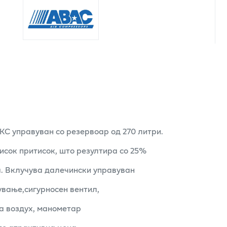
 КС управуван со резервоар од 270 литри.
исок притисок, што резултира со 25%
а. Вклучува далечински управуван
ување,сигурносен вентил,
на воздух, манометар