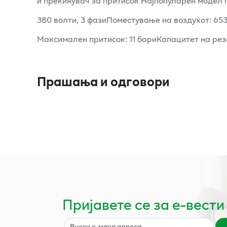
и прекинувач за притисок Најпопуларен модел 
380 волти, 3 фазиПоместување на воздухот: 653
Максимален притисок: 11 бариКапацитет на рез
Прашања и одговори
Пријавете се за е-вести