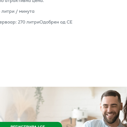
по атрактивна цена.
 литри / минута
ервоар: 270 литриОдобрен од СЕ
РЕГИСТРИРАЈ СЕ