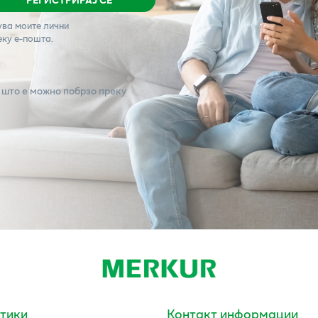
ува моите лични
еку е-пошта.
 што е можно побрзо преку
тики
Контакт информации