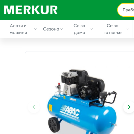
Алати и
Се за
Се за
Сезона
машини
дома
готвење