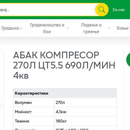
За нас
Градежништво и
Ладење и
Градина
Бањи
бои
греење
АБАК КОМПРЕСОР
270Л ЦТ5.5 690Л/МИН
4кв
Карактеристики
Волумен
270л
Моќност
4,1kw
Тежина
180кг