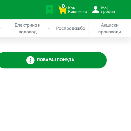
0
Кон
Мој
Кошничка
профил
Електрика и
Акциски
Распродажба
водовод
производи
ПОБАРАЈ ПОНУДА