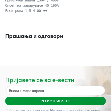
Приклучен напон 230V / 400V

Опсег на заварување 40-190А

Електрода 1,5-4,00 мм

Прашања и одговори
Пријавете се за е-вести
РЕГИСТРИРАЈ СЕ
Доброволно се согласувам,
Меркур
да ги обработува моите