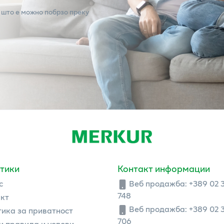
 што е можно побрзо преку
тики
Контакт информации
с
Веб продажба:
+389 02 
748
кт
Веб продажба:
+389 02 
ика за приватност
706
 правила и услови