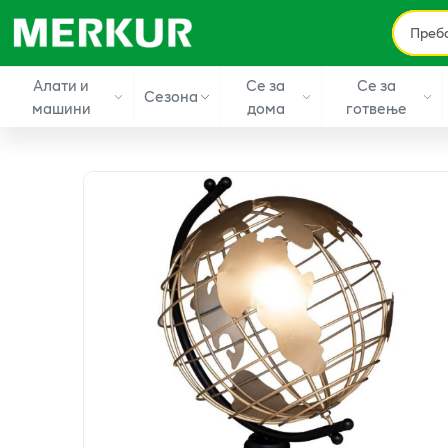
Алати и
Се за
Се за
Сезона
машини
дома
готвење