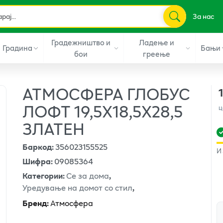
За нас
Градежништво и
Ладење и
Градина
Бањи
бои
греење
АТМОСФЕРА ГЛОБУС
ЛОФТ 19,5Х18,5Х28,5
ц
ЗЛАТЕН
Баркод
:
356023155525
И
Шифра
:
09085364
Категории
:
Се за дома
,
Уредување на домот со стил
,
Бренд
:
Атмосфера