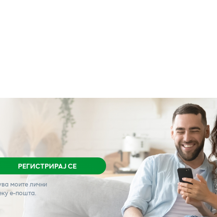
РЕГИСТРИРАЈ СЕ
ува моите лични
еку е-пошта.