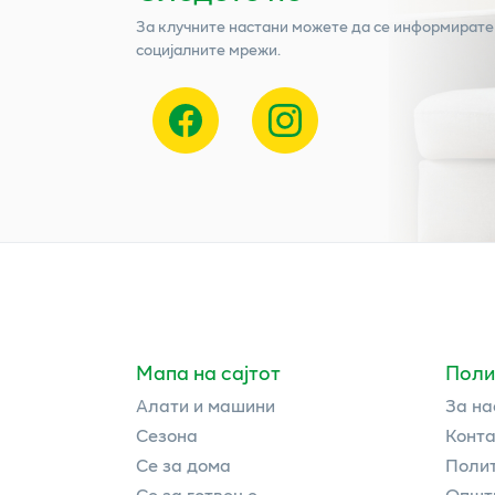
За клучните настани можете да се информирате
социјалните мрежи.
Мапа на сајтот
Поли
Алати и машини
За на
Сезона
Конта
Се за дома
Полит
Се за готвење
Општи