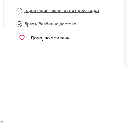
Гарантиран квалитет на производот
Брза и безбедна достава
Додај во омилени
см.