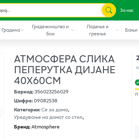
За нас
Градежништво и
Ладење и
Градина
Бањи
бои
греење
АТМОСФЕРА СЛИКА
ПЕПЕРУТКА ДИЈАНЕ
ц
40Х60СМ
Баркод
:
356023256029
И
Шифра
:
09082538
Категории
:
Се за дома
,
Уредување на домот со стил
,
Бренд
:
Atmosphere