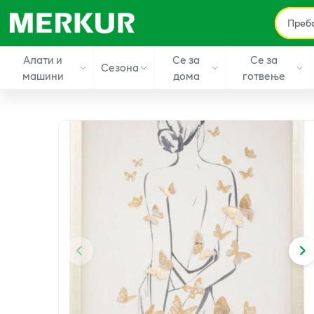
Алати и
Се за
Се за
Сезона
машини
дома
готвење