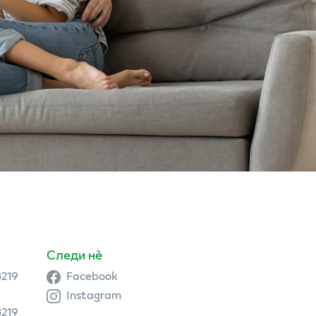
Следи нè
3219
Facebook
Instagram
3219