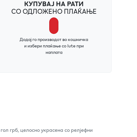
КУПУВАЈ НА РАТИ
СО ОДЛОЖЕНО ПЛАЌАЊЕ
Додај го производот во кошничка
и избери плаќање со Iute при
наплата
гол грб, целосно украсена со релјефни