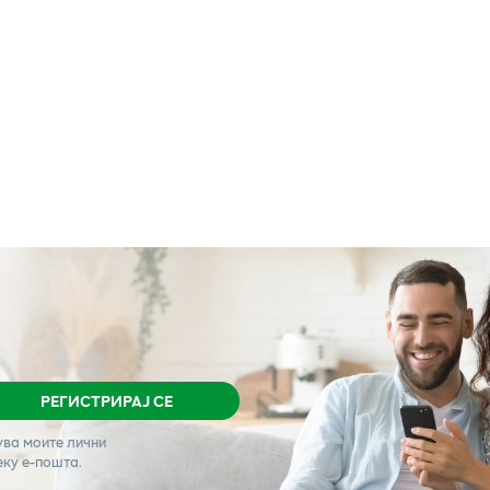
РЕГИСТРИРАЈ СЕ
ува моите лични
еку е-пошта.