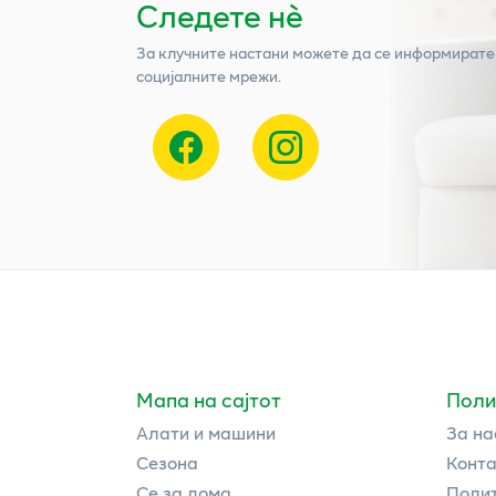
Следете нѐ
За клучните настани можете да се информирате
социјалните мрежи.
Мапа на сајтот
Поли
Алати и машини
За на
Сезона
Конта
Се за дома
Полит