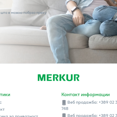
 што е можно побрзо преку
тики
Контакт информации
с
Веб продажба:
+389 02 
748
кт
Веб продажба:
+389 02 
ика за приватност