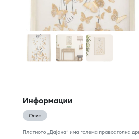
Информации
Опис
Платното „Дајана“ има голема правоаголна дрве