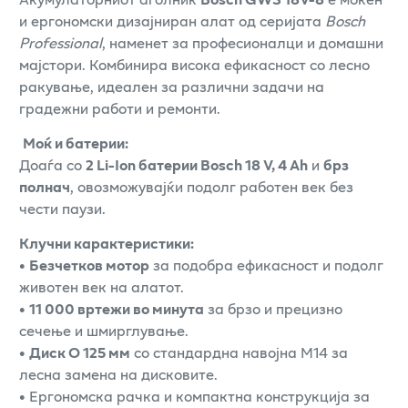
и ергономски дизајниран алат од серијата
Bosch
Professional
, наменет за професионалци и домашни
мајстори. Комбинира висока ефикасност со лесно
ракување, идеален за различни задачи на
градежни работи и ремонти.
Моќ и батерии:
Доаѓа со
2 Li-Ion батерии Bosch 18 V, 4 Ah
и
брз
полнач
, овозможувајќи подолг работен век без
чести паузи.
Клучни карактеристики:
•
Безчетков мотор
за подобра ефикасност и подолг
животен век на алатот.
•
11 000 вртежи во минута
за брзо и прецизно
сечење и шмирглување.
•
Диск O 125 мм
со стандардна навојна M14 за
лесна замена на дисковите.
• Ергономска рачка и компактна конструкција за