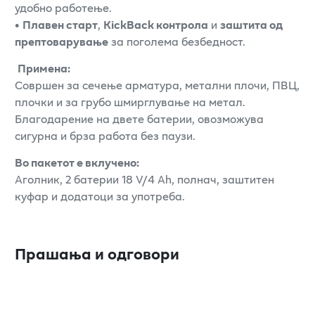
удобно работење.
•
Плавен старт
,
KickBack контрола
и
заштита од
прептоварување
за поголема безбедност.
Примена:
Совршен за сечење арматура, метални плочи, ПВЦ,
плочки и за грубо шмирглување на метал.
Благодарение на двете батерии, овозможува
сигурна и брза работа без паузи.
Во пакетот е вклучено:
Аголник, 2 батерии 18 V/4 Ah, полнач, заштитен
куфар и додатоци за употреба.
Прашања и одговори