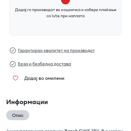
Додај го производот во кошничка и избери плаќање
со Iute при наплата
Гарантиран квалитет на производот
Брза и безбедна достава
Додај во омилени
Информации
Опис
Акумулаторниот аголник
Bosch GWS 18V-8
е моќен