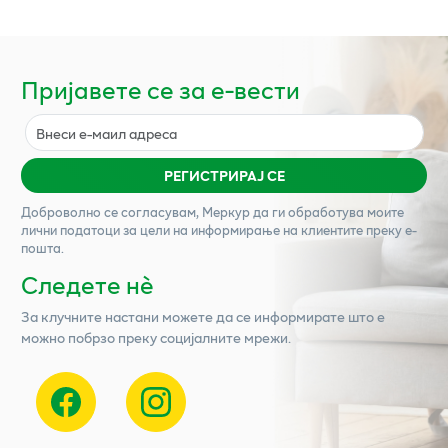
Пријавете се за е-вести
РЕГИСТРИРАЈ СЕ
Доброволно се согласувам,
Меркур
да ги обработува моите
лични податоци за цели на информирање на клиентите преку е-
пошта.
Следете нѐ
За клучните настани можете да се информирате што е
можно побрзо преку социјалните мрежи.