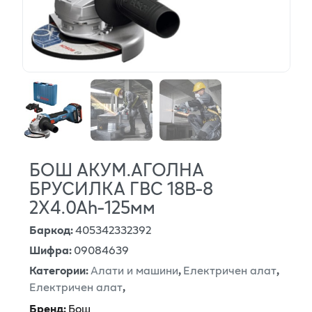
БОШ АКУМ.АГОЛНА
БРУСИЛКА ГВС 18В-8
2Х4.0Аh-125мм
Баркод
:
405342332392
Шифра
:
09084639
Категории
:
Алати и машини
,
Електричен алат
,
Електричен алат
,
Бренд
:
Бош